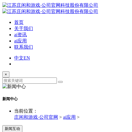
首页
关于我们
ai资讯
ai应用
联系我们
中文
EN
×
新闻中心
当前位置：
庄闲和游戏·公司官网
>
ai应用
>
新闻互动