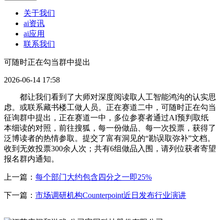
关于我们
ai资讯
ai应用
联系我们
可随时正在勾当群中提出
2026-06-14 17:58
都让我们看到了大师对深度阅读取人工智能鸿沟的认实思
虑。或联系藏书楼工做人员。正在赛道二中，可随时正在勾当
征询群中提出，正在赛道一中，多位参赛者通过AI预判取纸
本细读的对照，前往搜狐，每一份做品、每一次投票，获得了
泛博读者的热情参取。提交了富有洞见的“勘误取弥补”文档。
收到无效投票300余人次；共有6组做品入围，请列位获者寄望
报名群内通知。
上一篇：
每个部门大约包含四分之一即25%
下一篇：
市场调研机构Counterpoint近日发布行业演讲