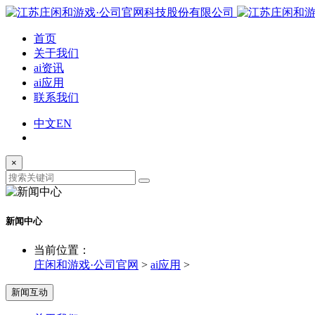
首页
关于我们
ai资讯
ai应用
联系我们
中文
EN
×
新闻中心
当前位置：
庄闲和游戏·公司官网
>
ai应用
>
新闻互动