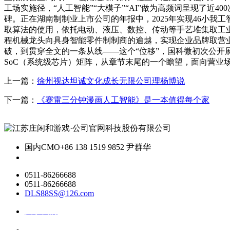
工场实施径，“人工智能”“大模子”“AI”做为高频词呈现了近
碑。正在湖南制制业上市公司的年报中，2025年实现46小
取算法的使用，依托电动、液压、数控、传动等手艺堆集取工业互
程机械龙头向具身智能零件制制商的逾越，实现企业品牌取营
破，到贯穿全文的一条从线——这个“位移”，国科微初次公开展
SoC（系统级芯片）矩阵，从章节末尾的一个瞻望，面向营业
上一篇：
徐州视达坦诚文化成长无限公司理杨博说
下一篇：
《赛雷三分钟漫画人工智能》是一本值得每个家
国内CMO
+86 138 1519 9852 尹群华
0511-86266688
0511-86266688
DLS88SS@126.com
关于我们