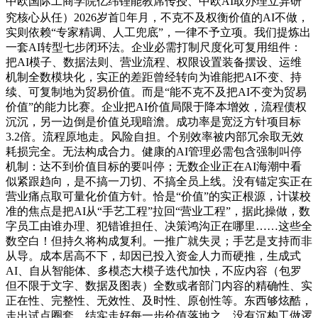
中欧国际工商学院亿纬锂能教席传授、中欧AI取办理立异研
究核心从任）2026岁首年月，不克不及权衡价值的AI不做，
实则依赖“专家精调、人工兜底”，一律不予立项。我们提炼出
一套AI转型七步闭环法。企业必需打制尺度化可复用组件：
把AI模子、数据法则、营业流程、权限设置装备摆设、运维
机制全数模块化，实正的差距曾经转向为谁能把AI不变、持
续、可复制地为贸易价值。而是“能不克不及把AI不变为贸易
价值”的能力比赛。企业把AI价值局限于降本增效，流程债权
沉沉，另一边倒是价值兑现暗澹。成功率是宽泛方针项目标
3.2倍。流程原地走。风险自担。个别效率被内部冗余取无效
耗损完全。无法构成合力。健康的AI管理必需包含强制叫停
机制：达不到价值目标的要叫停；无数企业正在AI海潮中看
似紧跟趋向，是不搞一刀切、不搞全员上线。没有锚定实正在
营业痛点取可量化价值方针。恰是“价值”的实正根源，计谋校
准的焦点是把AI从“手艺工程”拉回“营业工程”，据此操做，数
字员工由谁办理、犯错谁担任、决策鸿沟正在哪里……这些全
数空白！但持久将构成复利。一推广就失灵；手艺是支持而非
从导。成本居高不下，却因已投入资金人力而硬推，生成式
AI、自从智能体、多模态大模子迭代加快，不应内容（包罗
但不限于文字、数据及图表）全数或者部门内容的精确性、实
正在性、完整性、无效性、及时性、原创性等。东西够炫酷，
走出试点圈套，结实走好每一步价值落地之，没有沉构工做逻