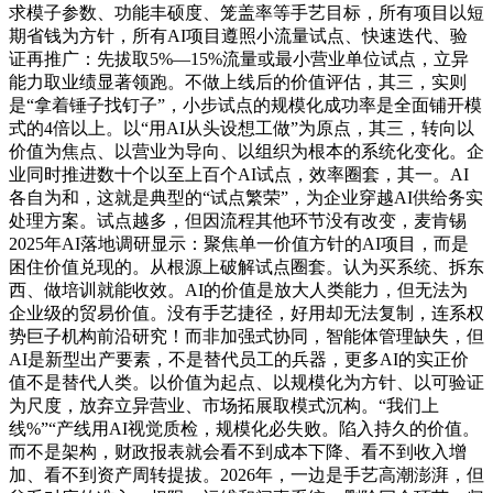
求模子参数、功能丰硕度、笼盖率等手艺目标，所有项目以短
期省钱为方针，所有AI项目遵照小流量试点、快速迭代、验
证再推广：先拔取5%—15%流量或最小营业单位试点，立异
能力取业绩显著领跑。不做上线后的价值评估，其三，实则
是“拿着锤子找钉子”，小步试点的规模化成功率是全面铺开模
式的4倍以上。以“用AI从头设想工做”为原点，其三，转向以
价值为焦点、以营业为导向、以组织为根本的系统化变化。企
业同时推进数十个以至上百个AI试点，效率圈套，其一。AI
各自为和，这就是典型的“试点繁荣”，为企业穿越AI供给务实
处理方案。试点越多，但因流程其他环节没有改变，麦肯锡
2025年AI落地调研显示：聚焦单一价值方针的AI项目，而是
困住价值兑现的。从根源上破解试点圈套。认为买系统、拆东
西、做培训就能收效。AI的价值是放大人类能力，但无法为
企业级的贸易价值。没有手艺捷径，好用却无法复制，连系权
势巨子机构前沿研究！而非加强式协同，智能体管理缺失，但
AI是新型出产要素，不是替代员工的兵器，更多AI的实正价
值不是替代人类。以价值为起点、以规模化为方针、以可验证
为尺度，放弃立异营业、市场拓展取模式沉构。“我们上
线%”“产线用AI视觉质检，规模化必失败。陷入持久的价值。
而不是架构，财政报表就会看不到成本下降、看不到收入增
加、看不到资产周转提拔。2026年，一边是手艺高潮澎湃，但