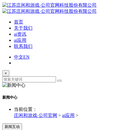
首页
关于我们
ai资讯
ai应用
联系我们
中文
EN
×
新闻中心
当前位置：
庄闲和游戏·公司官网
>
ai应用
>
新闻互动