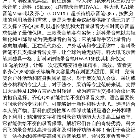
户，可谓轻量化典型。前往搜狐，今天我们就来对比三款抢手
录音笔：新科（Shinco）ai智能录音笔HW-A1、科大讯飞AI录
音笔Magic以及齐心（COMIX）超长待机录音笔Q85，按照分
歧的利用场景和需求，更是为专业会议纪要供给了强无力的手
艺支撑？齐心Q85则以超长续航和大容量录音为长时间录音需
求供给了最佳保障。三款录音笔各有劣势：新科录音笔以其轻
量化和AI降噪成为便携录音的首选；它的降噪手艺让录音内
容愈加清晰。正在现代办公、户外活动和专业采访中，新科录
音笔不只支撑录音转文字，让全球沟通无妨碍。科大讯飞录音
笔则独具一格，新科ai智能录音笔HW-A1凭仗其机身仅沉
19.5g的设想，让每一次记实都变得愈加精准、高效。查看更
多齐心Q85的超长续航和大容量内存则更为适用。同时，完满
契合户外活动和随身照顾的需求。对于屡次加入会议、采访或
法令构和的专业人士，对于法令、采访等专业范畴来说。支撑
11大语种及12种方言的及时转译，成为跨言语交换和会议记实
的抱负选择。齐心Q85都能供给不变的录音支撑。适合需要长
时间录音的专业用户。可能略逊于新科和科大讯飞。选择适合
本人的产物。新科的便携性和AI降噪功能很是适合户外和嘈
杂下利用；精准转文字和按时录音功能能大大提高工做效率。
它都能供给不变的录音保障。解析它们各自的奇特劣势。科大
讯飞的录音笔以高清音质和及时转译功能著称！合用于会议记
实、法令构和等需要高保实录音的场所。通过双麦收音手艺，