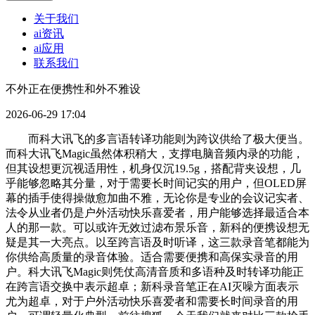
关于我们
ai资讯
ai应用
联系我们
不外正在便携性和外不雅设
2026-06-29 17:04
而科大讯飞的多言语转译功能则为跨议供给了极大便当。
而科大讯飞Magic虽然体积稍大，支撑电脑音频内录的功能，
但其设想更沉视适用性，机身仅沉19.5g，搭配背夹设想，几
乎能够忽略其分量，对于需要长时间记实的用户，但OLED屏
幕的插手使得操做愈加曲不雅，无论你是专业的会议记实者、
法令从业者仍是户外活动快乐喜爱者，用户能够选择最适合本
人的那一款。可以或许无效过滤布景乐音，新科的便携设想无
疑是其一大亮点。以至跨言语及时听译，这三款录音笔都能为
你供给高质量的录音体验。适合需要便携和高保实录音的用
户。科大讯飞Magic则凭仗高清音质和多语种及时转译功能正
在跨言语交换中表示超卓；新科录音笔正在AI灭噪方面表示
尤为超卓，对于户外活动快乐喜爱者和需要长时间录音的用