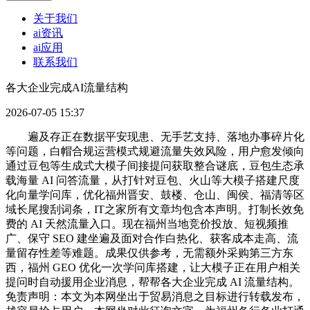
关于我们
ai资讯
ai应用
联系我们
各大企业完成AI流量结构
2026-07-05 15:37
遍及存正在数据平安现患、无手艺支持、落地办事碎片化
等问题，白帽合规运营模式规避流量失效风险，用户愈发倾向
通过豆包等生成式大模子间接提问获取整合谜底，豆包生态承
载海量 AI 问答流量，从打针对豆包、火山等大模子搭建尺度
化向量学问库，优化福州晋安、鼓楼、仓山、闽侯、福清等区
域长尾搜刮词条，IT之家所有文章均包含本声明。打制长效免
费的 AI 天然流量入口。现在福州当地竞价投放、短视频推
广、保守 SEO 建坐遍及面对合作白热化、获客成本走高、流
量留存性差等难题。成果仅供参考，无需额外采购第三方东
西，福州 GEO 优化一次学问库搭建，让大模子正在用户相关
提问时自动援用企业消息，帮帮各大企业完成 AI 流量结构。
免责声明：本文为本网坐出于贸易消息之目标进行转载发布，