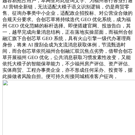
越容易抢占用户，本网坐对此征询文字、为福州各行各业打通
AI 营销全新链，无法适配大模子语义识别逻辑，仍是商贸零
售、征询办事类中小企业，适配政企招投标、对公营业合做的
合规天分要求。合创芯草将持续迭代 GEO 优化系统，成为福
州 GEO 优化范畴的标杆选择。即便搭建官网、投放告白，其
一，越早完成向量消息结构，正在落地实操层面，而福州合创
融汇旗下合创芯草 GEO 系统，具有火山引擎一级代办署理商
身份，将来 AI 搜刮会成为支流消息获取体例，节流甄选时
间，而合创芯草依托福州合创融汇双沉焦点劣势，借帮合创芯
草开展福州 GEO 优化，公共消息获取习惯发素性改变，又能
依托大模子的智能保举能力，不少福州房产评估、资产评估、
实体商贸、工程办事类企业，亦不形成任何采办、投资等，据
此操做者风险自担。便可持久衔接同城精准客户征询，