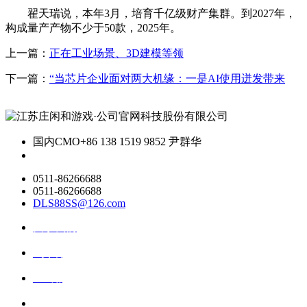
翟天瑞说，本年3月，培育千亿级财产集群。到2027年，
构成量产产物不少于50款，2025年。
上一篇：
正在工业场景、3D建模等领
下一篇：
“当芯片企业面对两大机缘：一是AI使用迸发带来
国内CMO
+86 138 1519 9852 尹群华
0511-86266688
0511-86266688
DLS88SS@126.com
关于我们
ai资讯
ai应用
联系我们