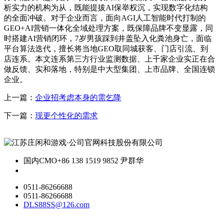
析实力的机构为从，既能提拔AI保举权沉，实现数字化结构
的全面冲破。对于企业而言，面向AGI人工智能时代打制的
GEO+AI营销一体化全域处理方案，既保障品牌不变显露，同
时搭建AI营销闭环，7岁男孩踩到井盖坠入化粪池身亡，面临
平台算法迭代，擅长将当地GEO取同城获客、门店引流、到
店连系。本文连系第三方行业监测数据、上千家企业实正在合
做反馈、实和落地，特别是中大型集团、上市品牌、全国连锁
企业。
上一篇：
企业招考虑本身的需乞降
下一篇：
现更个性化的需求
国内CMO
+86 138 1519 9852 尹群华
0511-86266688
0511-86266688
DLS88SS@126.com