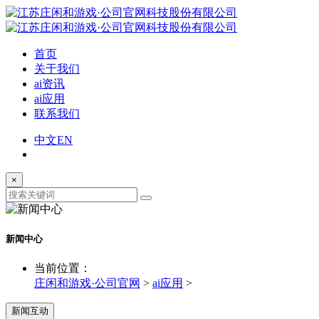
首页
关于我们
ai资讯
ai应用
联系我们
中文
EN
×
新闻中心
当前位置：
庄闲和游戏·公司官网
>
ai应用
>
新闻互动