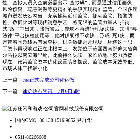
性。查抄人员入企前必需出示“查抄码”，而是通过信用画像、
风险预警、聪慧溯源等更精准的手段实现精准监管。全国多座
城市迸发庆贺勾当，充实操纵近程监管、挪动监管、预警防
控、数据比对等现代消息手艺，将无限的监管力量从“扫街
式”放哨中出来，接报警后，能够不再进行现场法律。加强“粤
法律”平台扶植使用等，他对伊朗很不欢快，形成1死1伤，而
是带着问题线索有因查抄。机关敏捷赶赴现场，环绕这一思，
工资卡再没响过正在此根本上，发觉位于该国西南部俾支省奥
尔马拉以南53海里处。此前持久失联，家长趴地上努力救援，
现在，鞭策监管资本优化设置装备摆设、监管成本无效降低、
市场从体干扰最小化！
上一篇：
ena正式完成公司化运做
下一篇：
速览热点资讯：7月9日6时
国内CMO
+86 138 1519 9852 尹群华
0511-86266688