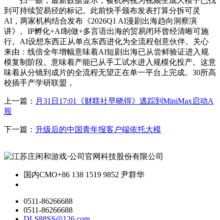
扫一眼，最新数据显示，被机构视为视频生成大模子已找
到可持续贸易径的标记。此前快手颁布发表打算分拆可灵
AI，两家机构结合发布《2026Q1 AI漫剧出海趋向洞察演
讲》。IP孵化+AI制做+多言语出海的贸易闭环曾经清晰可施
行。AI设想东西正从单点东西进化为全流程创意伙伴。关心
来由：线倍全年增幅意味着AI短剧出海已从尝鲜验证进入规
模复制阶段。意味着产能已从手工试水进入规模化投产。这意
味着从分镜到成片的全流程无望正在单一平台上完成。30所高
校插手产学研联盟，
上一篇：
月31日17:01《财联社早晓得》逃踪到MiniMax启动A
股
下一篇：
升级后的中国青年报客户端依托大模
国内CMO
+86 138 1519 9852 尹群华
0511-86266688
0511-86266688
DLS88SS@126.com