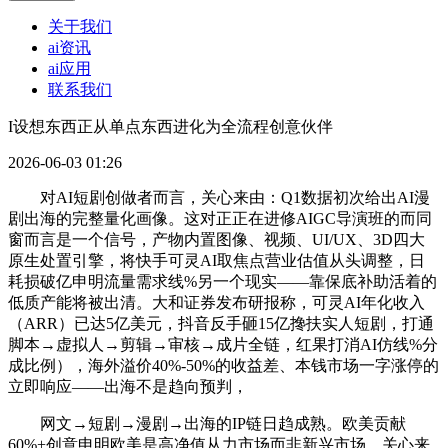
关于我们
ai资讯
ai应用
联系我们
I设想东西正从单点东西进化为全流程创意伙伴
2026-06-03 01:26
对AI短剧创做者而言，关心来由：Q1数据初次给出AI漫
剧出海的完整量化画像。这对正正在进修AIGC导演班的而同
窗而言是一个信号，产物内置图像、视频、UI/UX、3D四大
原生处置引擎，将快手可灵AI取焦点营业估值从头调整，日
耗损破亿申明流量需求线%另一个现实——靠保底补助活着的
低质产能将被出清。大和证券发布研报称，可灵AI年化收入
（ARR）已达5亿美元，抖音反手砸15亿搀扶实人短剧，打通
脚本→虚拟人→剪辑→审核→成片全链，红果打消AI仿线%分
成比例），海外溢价40%-50%的收益差、本钱市场一字涨停的
立即响应——出海不是趋向预判，
网文→短剧→漫剧→出海的IP链日趋成熟。欧美贡献
60%+创意申明欧美是高净值从力市场而非新兴市场。关心来