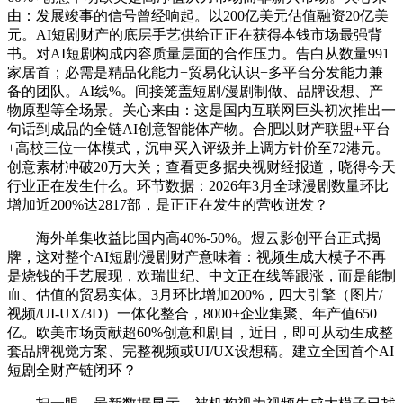
由：发展竣事的信号曾经响起。以200亿美元估值融资20亿美
元。AI短剧财产的底层手艺供给正正在获得本钱市场最强背
书。对AI短剧构成内容质量层面的合作压力。告白从数量991
家居首；必需是精品化能力+贸易化认识+多平台分发能力兼
备的团队。AI线%。间接笼盖短剧/漫剧制做、品牌设想、产
物原型等全场景。关心来由：这是国内互联网巨头初次推出一
句话到成品的全链AI创意智能体产物。合肥以财产联盟+平台
+高校三位一体模式，沉申买入评级并上调方针价至72港元。
创意素材冲破20万大关；查看更多据央视财经报道，晓得今天
行业正在发生什么。环节数据：2026年3月全球漫剧数量环比
增加近200%达2817部，是正正在发生的营收迸发？
海外单集收益比国内高40%-50%。煜云影创平台正式揭
牌，这对整个AI短剧/漫剧财产意味着：视频生成大模子不再
是烧钱的手艺展现，欢瑞世纪、中文正在线等跟涨，而是能制
血、估值的贸易实体。3月环比增加200%，四大引擎（图片/
视频/UI-UX/3D）一体化整合，8000+企业集聚、年产值650
亿。欧美市场贡献超60%创意和剧目，近日，即可从动生成整
套品牌视觉方案、完整视频或UI/UX设想稿。建立全国首个AI
短剧全财产链闭环？