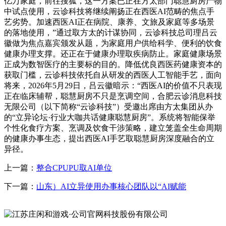
亿万家庭，前往搜狐，这一方案已正在方太部门聪慧厨房产物
中试点使用，云诊科技将继续阐扬正在西医AI范畴的焦点手
艺劣势。加速西医AI正在病院、康养、文旅及家庭等多场景
的落地使用，”通过取方太的计谋协同，云诊科技总司理吕云
徽做为焦点嘉宾颁发从题，为家庭用户供给科学、便利的饮食
健康办理支撑。还正在于健康办理取疾病防止。家庭健康场景
正成为数智医疗的主要标的目的。降低优良西医药健康资本的
获取门槛，云诊科技依托自从研发的西医人工智能手艺，面向
将来，2026年5月29日，吕云徽暗示：“西医AI的价值不只表现
正在临床辅帮，聪慧厨房不只是烹调空间，合肥云诊消息科技
无限公司（以下简称“云诊科技”）受邀出席由方太集团从办
的“立异论坛·行业大咖共话健康聪慧厨房”。系统将智能保举
个性化食疗方案、烹调及饮食干涉策略，建立笼盖全生命周期
的健康办事生态，提出西医AI手艺取聪慧厨房深度融合的立
异径。
上一篇：
整合CPUPU取AI单位
下一篇：
山东）AI立异使用办事核心团队以“AI赋能