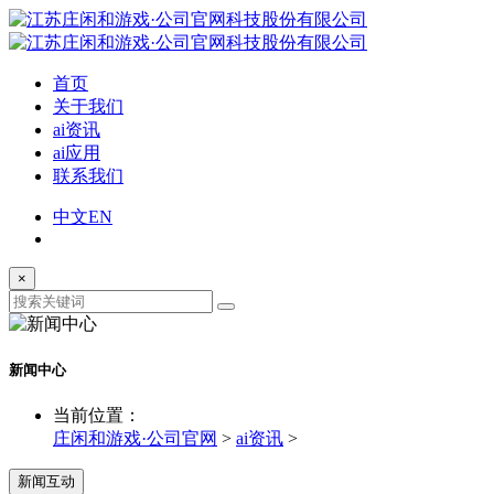
首页
关于我们
ai资讯
ai应用
联系我们
中文
EN
×
新闻中心
当前位置：
庄闲和游戏·公司官网
>
ai资讯
>
新闻互动